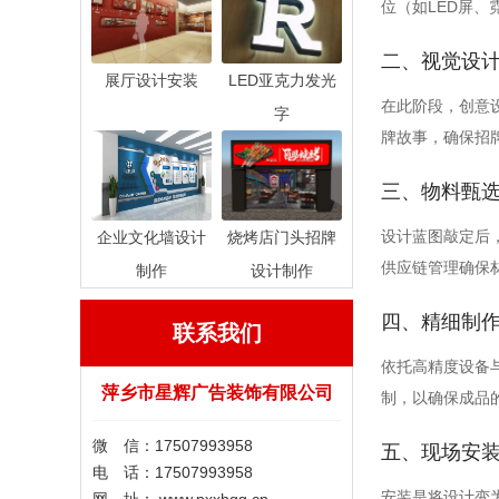
位（如LED屏
二、视觉设
展厅设计安装
LED亚克力发光
在此阶段，创意
字
牌故事，确保招
三、物料甄
设计蓝图敲定后
企业文化墙设计
烧烤店门头招牌
供应链管理确保
制作
设计制作
四、精细制
联系我们
依托高精度设备
萍乡市星辉广告装饰有限公司
制，以确保成品
微 信：17507993958
五、现场安
电 话：17507993958
安装是将设计变