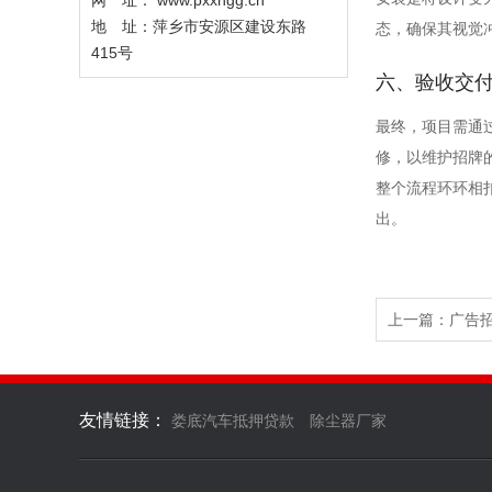
网 址： www.pxxhgg.cn
地 址：萍乡市安源区建设东路
态，确保其视觉
415号
六、验收交
最终，项目需通
修，以维护招牌
整个流程环环相
出。
上一篇：
广告
友情链接：
娄底汽车抵押贷款
除尘器厂家