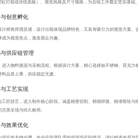
、霓虹灯箱或传统面板）、视觉风格及尺寸规格，为后续工作奠定坚实基础
计与创意孵化
设计师将挥洒灵感，设计出既体现品牌特色，又富有吸引力的视觉方案。
牌成为视觉焦点，激发观众兴趣。
选与供应链管理
，进入物料挑选与采购流程。根据设计方案，精心选择如不锈钢、亚克力板
材料品质上乘，供应稳定无虞。
作与工艺实现
与工匠技艺，进入制作核心阶段。涵盖精密切割、精细焊接、精准喷绘与
的完美呈现与经久耐用。
装与效果优化
为现实的关键步骤。专业安装团队需依据现场实际情况，进行精准布局与